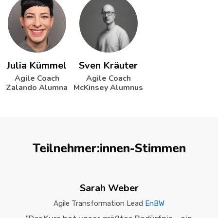
Julia Kümmel
Sven Kräuter
Agile Coach
Agile Coach
Zalando Alumna
McKinsey Alumnus
Teilnehmer:innen-Stimmen
Sarah Weber
Agile Transformation Lead
EnBW
EnBW
EnBW
EnBW