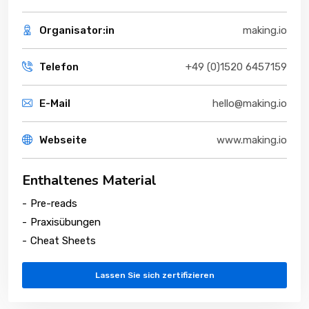
Organisator:in
making.io
Telefon
+49 (0)1520 6457159
E-Mail
hello@making.io
Webseite
www.making.io
Enthaltenes Material
-
Pre-reads
-
Praxisübungen
-
Cheat Sheets
Lassen Sie sich zertifizieren